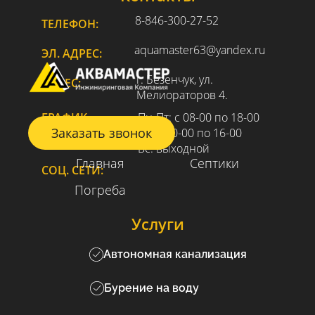
8-846-300-27-52
ТЕЛЕФОН:
aquamaster63@yandex.ru
ЭЛ. АДРЕС:
г. Безенчук, ул.
АДРЕС:
Мелиораторов 4.
ГРАФИК
Пн-Пт: с 08-00 по 18-00
Заказать звонок
РАБОТЫ:
Сб: с 10-00 по 16-00
Вс: выходной
Главная
Септики
СОЦ. СЕТИ:
Погреба
Услуги
Автономная канализация
Бурение на воду