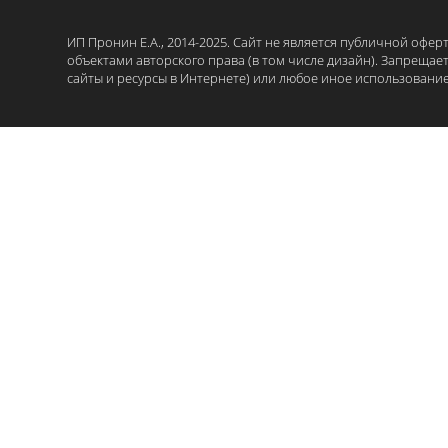
ИП Пронин Е.А., 2014-2025. Сайт не является публичной офе
объектами авторского права (в том числе дизайн). Запрещае
сайты и ресурсы в Интернете) или любое иное использовани