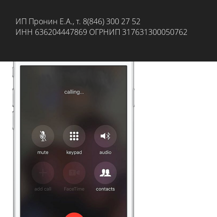
ИП Пронин Е.А., т. 8(846) 300 27 52
ИНН 636204447869 ОГРНИП 317631300050762