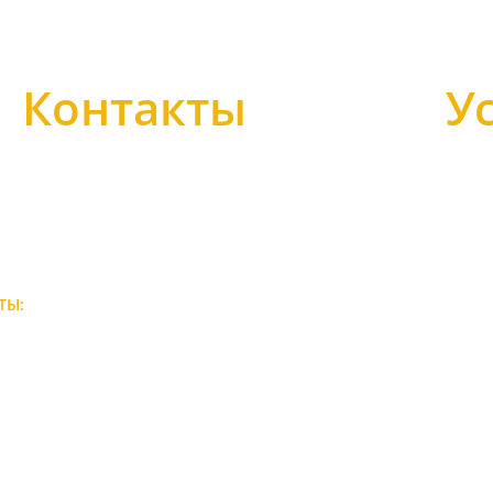
Контакты
У
Автоно
8-846-300-27-52
Бурение
aquamaster63@yandex.ru
Обустро
Водооч
г. Безенчук, ул. Мелиораторов 4.
Отоплен
ТЫ:
Пн-Пт: с 08-00 по 18-00
Ж/Б се
Сб: с 10-00 по 16-00
Вс: выходной
Обслужи