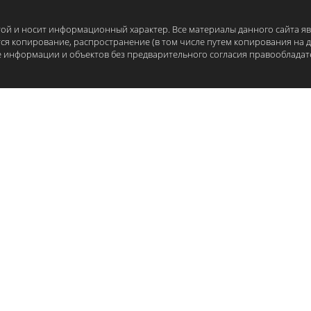
ртой и носит информационный характер. Все материалы данного сайта я
тся копирование, распространение (в том числе путем копирования на 
е информации и объектов без предварительного согласия правообладат