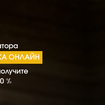
атора
ИКА ОНЛАЙН
получите
10 %