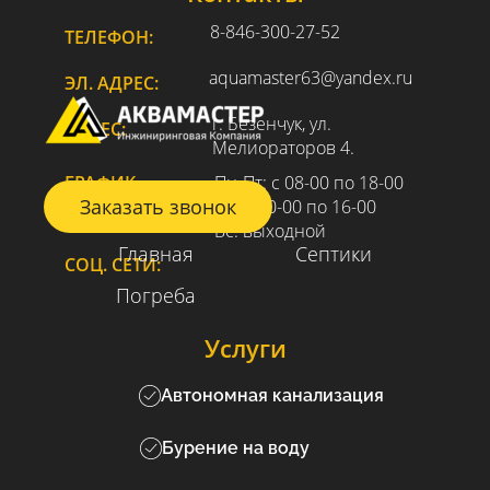
8-846-300-27-52
ТЕЛЕФОН:
aquamaster63@yandex.ru
ЭЛ. АДРЕС:
г. Безенчук, ул.
АДРЕС:
Мелиораторов 4.
ГРАФИК
Пн-Пт: с 08-00 по 18-00
Заказать звонок
РАБОТЫ:
Сб: с 10-00 по 16-00
Вс: выходной
Главная
Септики
СОЦ. СЕТИ:
Погреба
Услуги
Автономная канализация
Бурение на воду