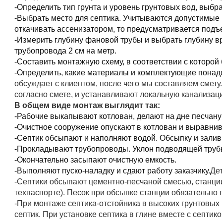
-Определить тип грунта и уровень грунтовых вод, выбр
-Выбрать место для септика. Учитываются допустимые р
откачивать ассенизатором, то предусматривается подъ
-Измерить глубину фановой трубы и выбрать глубину вр
трубопровода 2 см на метр.
-Составить монтажную схему, в соответствии с которой
-Определить, какие материалы и комплектующие понадо
обсуждает с клиентом, после чего мы составляем смету.
согласно смете, и устанавливают локальную канализац
В общем виде монтаж выглядит так:
-Рабочие выкапывают котлован, делают на дне песчану
-Очистное сооружение опускают в котлован и выравнив
-Септик обсыпают и наполняют водой. Обсыпку и залив
-Прокладывают трубопроводы. Уклон подводящей трубы
-Окончательно засыпают очистную емкость.
-Выполняют пуско-наладку и сдают работу заказчику.
Де
-Септики обсыпают цементно-песчаной смесью, станции
техпаспорте). Песок при обсыпке станции обязательно
-При монтаже септика-отстойника в высоких грунтовых 
септик. При установке септика в глине вместе с септи