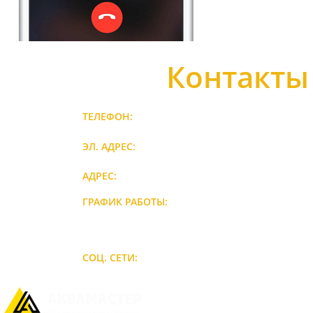
8-937-212-20-23
Контакты
8-846-300-27-52
ТЕЛЕФОН:
aquamaster63@yandex
ЭЛ. АДРЕС:
г. Безенчук, ул. Мели
АДРЕС:
ГРАФИК РАБОТЫ:
Пн-Пт: с 08-00 по 18-
Сб: с 10-00 по 16-00
Вс: выходной
СОЦ. СЕТИ: