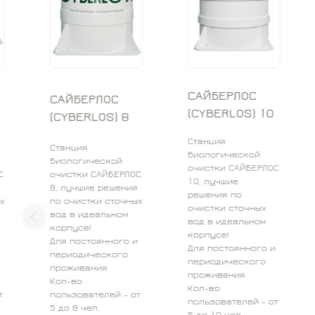
САЙБЕРЛОС
СА
САЙБЕРЛОС
(CYBERLOS) 10
(C
(CYBERLOS) 8
Станция
Ста
Станция
биологической
био
биологической
очистки САЙБЕРЛОС
очи
очистки САЙБЕРЛОС
10, лучшие
15,
8, лучшие решения
решения по
реш
по очистки сточных
очистки сточных
очи
вод в идеальном
вод в идеальном
вод
корпусе!
корпусе!
кор
Для постоянного и
Для постоянного и
Для
периодического
периодического
пер
проживания
проживания
пр
Кол-во
Кол-во
Кол
пользователей - от
пользователей - от
пол
5 до 8 чел.
5 до 10 чел.
10 