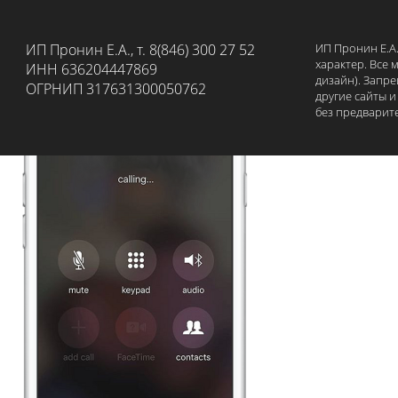
ИП Пронин Е.А., т. 8(846) 300 27 52
ИП Пронин Е.А
характер. Все 
ИНН 636204447869
дизайн). Запр
ОГРНИП 317631300050762
другие сайты 
без предварит