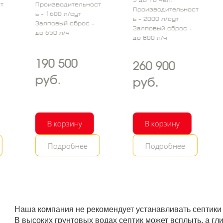
Производительност
Производительност
Про
ь - 1600 л/сут
ь - 2000 л/сут
ь -
Залповый сброс -
Залповый сброс -
Зал
до 650 л/ч
до 800 л/ч
до 
190 500
260 900
3
руб.
руб.
р
В корзину
В корзину
Подробнее
Подробнее
Наша компания не рекомендует устанавливать септики д
В высоких грунтовых водах септик может всплыть, а гли